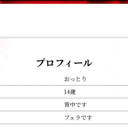
プロフィール
おっとり
14歳
背中です
フェラです